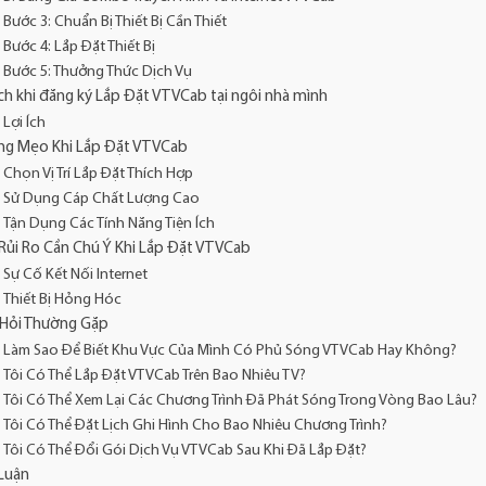
Bước 3: Chuẩn Bị Thiết Bị Cần Thiết
Bước 4: Lắp Đặt Thiết Bị
Bước 5: Thưởng Thức Dịch Vụ
Ích khi đăng ký Lắp Đặt VTVCab tại ngôi nhà mình
Lợi Ích
ng Mẹo Khi Lắp Đặt VTVCab
Chọn Vị Trí Lắp Đặt Thích Hợp
Sử Dụng Cáp Chất Lượng Cao
Tận Dụng Các Tính Năng Tiện Ích
Rủi Ro Cần Chú Ý Khi Lắp Đặt VTVCab
Sự Cố Kết Nối Internet
Thiết Bị Hỏng Hóc
Hỏi Thường Gặp
Làm Sao Để Biết Khu Vực Của Mình Có Phủ Sóng VTVCab Hay Không?
Tôi Có Thể Lắp Đặt VTVCab Trên Bao Nhiêu TV?
Tôi Có Thể Xem Lại Các Chương Trình Đã Phát Sóng Trong Vòng Bao Lâu?
Tôi Có Thể Đặt Lịch Ghi Hình Cho Bao Nhiêu Chương Trình?
Tôi Có Thể Đổi Gói Dịch Vụ VTVCab Sau Khi Đã Lắp Đặt?
Luận