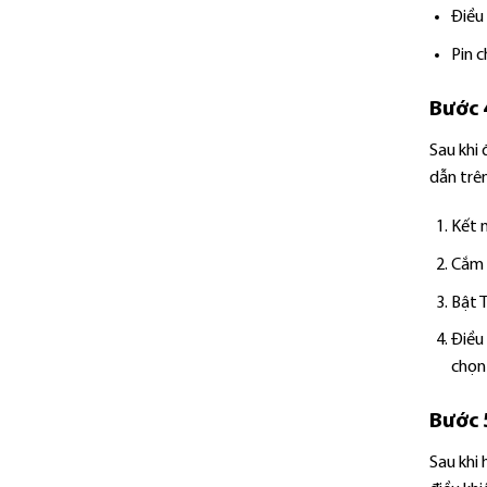
Điều 
Pin c
Bước 4
Sau khi 
dẫn trê
Kết 
Cắm 
Bật 
Điều 
chọn 
Bước 
Sau khi 