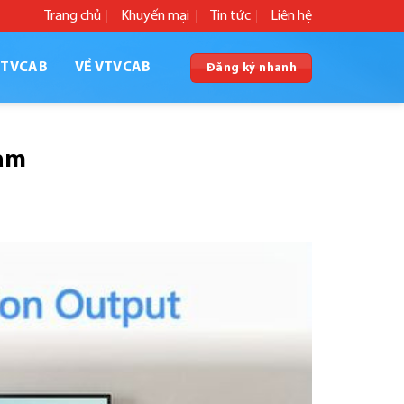
Trang chủ
Khuyến mại
Tin tức
Liên hệ
VTVCAB
VỀ VTVCAB
Đăng ký nhanh
Nam