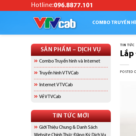
Skip
Hotline:
096.8877.101
to
content
COMBO TRUYỀN HÌ
TIN TỨC
SẢN PHẨM – DỊCH VỤ
Lắp
Combo Truyền hình và Internet
POSTED 
Truyền hình VTVCab
Internet VTVCab
Về VTVCab
TIN TỨC MỚI
Giới Thiệu Chung & Danh Sách
Website Chính Thức Đăng Ký Dịch Vụ