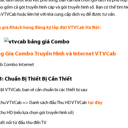
xác định được khu vực phủ sóng, bạn cần lựa chọn gói dịch vụ phù hợp
o gồm cả gói truyền hình cáp và gói truyền hình số. Bạn có thể tìm hiể
 VTVCab hoặc liên hệ với nhà cung cấp dịch vụ để được tư vấn.
 giá Khách hàng đăng ký lắp đặt VTVCab Hà Nội:
ng Gía Combo Truyền Hình và Internet VTVCab
: Chuẩn Bị Thiết Bị Cần Thiết
ặt VTVCab, bạn sẽ cần chuẩn bị các thiết bị sau:
thu VTVCab => Danh sách đầu Thu HD VTVCab
tại đây
thu HD (nếu lựa chọn gói truyền hình số)
kết nối từ đầu thu đến TV