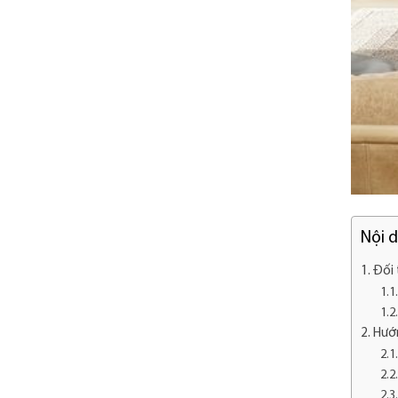
Nội 
Đối 
Hướn