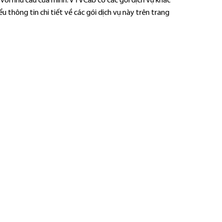
 với nhu cầu của mình. VTVCab có các gói dịch vụ khác
u thông tin chi tiết về các gói dịch vụ này trên trang