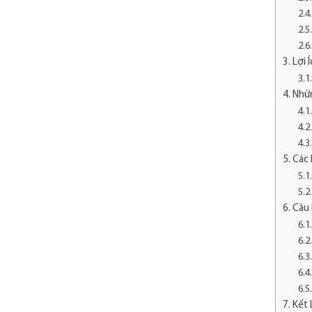
Lợi 
Nhữ
Các 
Câu 
Kết 