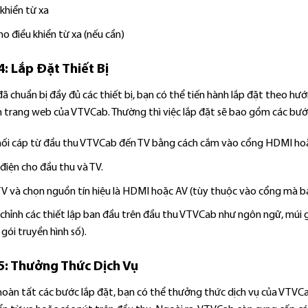
khiển từ xa
ho điều khiển từ xa (nếu cần)
: Lắp Đặt Thiết Bị
đã chuẩn bị đầy đủ các thiết bị, bạn có thể tiến hành lắp đặt theo 
n trang web của VTVCab. Thường thì việc lắp đặt sẽ bao gồm các bướ
nối cáp từ đầu thu VTVCab đến TV bằng cách cắm vào cổng HDMI ho
điện cho đầu thu và TV.
TV và chọn nguồn tín hiệu là HDMI hoặc AV (tùy thuộc vào cổng mà bạ
chỉnh các thiết lập ban đầu trên đầu thu VTVCab như ngôn ngữ, múi gi
gói truyền hình số).
5: Thưởng Thức Dịch Vụ
hoàn tất các bước lắp đặt, bạn có thể thưởng thức dịch vụ của VTVCa