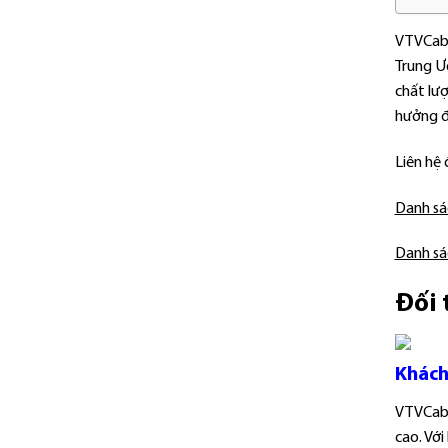
VTVCab 
Trung Ư
chất lượ
hưởng đư
Liên hệ
Danh sá
Danh sá
Đối 
Khách
VTVCab 
cao. Với