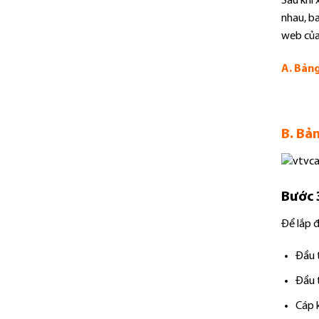
Sau khi 
nhau, ba
web của
A. Bảng
B. Bả
Bước 3
Để lắp đ
Đầu 
Đầu 
Cáp 