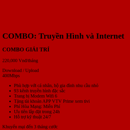
COMBO: Truyền Hình và Internet
COMBO GIẢI TRÍ
220,000
Vnđ/tháng
Download / Upload
400Mbps
Phù hợp với cá nhân, hộ gia đình nhu cầu nhỏ
93 kênh truyền hình đặc sắc
Trang bị Modem Wifi 6
Tặng tài khoản APP VTV Prime xem tivi
Phí Hòa Mạng: Miễn Phí
Ưu tiên lắp đặt trong 24h
Hỗ trợ kỹ thuật 24/7
Khuyến mại đến 3 tháng cước