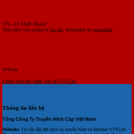
5/5 - (1 bình chọn)
This entry was posted in
Tin tức
. Bookmark the
permalink
.
VTVCab
Chính sách bảo hành, bảo trì VTVCab
Thông tin liên hệ
Tổng Công Ty Truyền Hình Cáp Việt Nam
Website:
Tư vấn lắp đặt dịch vụ truyền hình và Internet VTVcab