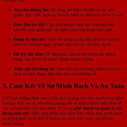
ích vượt trội:
Tra cứu thông tin:
Dễ dàng tìm hiểu chi tiết về các sản
phẩm, gói cước dịch vụ Truyền hình và Internet của VTVcab.
Đón đầu ưu đãi:
Cập nhật nhanh nhất các chương trình
khuyến mại, giảm giá và chính sách bán hàng mới nhất.
Đăng ký tiện lợi:
Thao tác đăng ký lắp đặt dịch vụ Truyền
hình và Internet ngay tại nhà chỉ với vài cú click chuột.
Hỗ trợ tận tâm:
Dễ dàng yêu cầu hỗ trợ chăm sóc khách
hàng, bảo trì và hỗ trợ kỹ thuật nhanh chóng.
Tiếp cận nội dung số:
Theo dõi các chương trình quảng bá
dịch vụ sinh động, hấp dẫn trên môi trường số.
3. Cam Kết Về Sự Minh Bạch Và An Toàn
VTVcab khẳng định mọi chiến dịch quảng cáo trực tuyến (bao gồm
Google Ads và các nền tảng quảng cáo số khác) được triển khai từ
các website nêu trên đều được VTVcab
phê duyệt và quản lý nội
dung chặt chẽ
. Điều này nhằm bảo đảm tính chính xác, minh bạch
và thống nhất tuyệt đối về thông tin trước khi cung cấp đến tay
khách hàng.