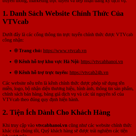
truyền thông, marketing trực tuyến và tiếp nhận đăng ký dịch vụ.
1. Danh Sách Website Chính Thức Của
VTVcab
Dưới đây là các cổng thông tin trực tuyến chính thức được VTVcab
công nhận:
🌐
Trang chủ:
https://www.vtvcab.vn
🌐
Kênh hỗ trợ khu vực Hà Nội:
https://vtvcabhanoi.vn
🌐
Kênh hỗ trợ trực tuyến:
https://vtvcab24h.vn
Các website nêu trên là kênh chính thức được phép sử dụng tên
miền, logo, bộ nhận diện thương hiệu, hình ảnh, thông tin sản phẩm,
chính sách bán hàng, bảng giá dịch vụ và các tài nguyên số của
VTVcab theo đúng quy định hiện hành.
2. Tiện Ích Dành Cho Khách Hàng
Khi truy cập vào
vtvcabhanoi.vn
cũng như các website chính thức
khác của chúng tôi, Quý khách hàng sẽ được trải nghiệm các tiện