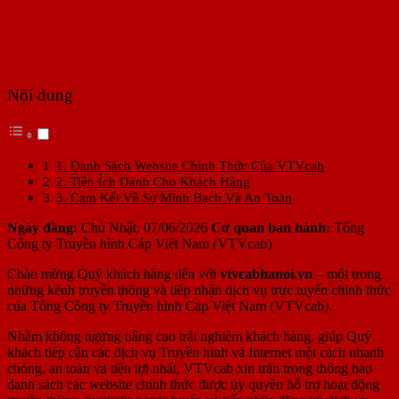
Nội dung
1. Danh Sách Website Chính Thức Của VTVcab
2. Tiện Ích Dành Cho Khách Hàng
3. Cam Kết Về Sự Minh Bạch Và An Toàn
Ngày đăng:
Chủ Nhật, 07/06/2026
Cơ quan ban hành:
Tổng
Công ty Truyền hình Cáp Việt Nam (VTVcab)
Chào mừng Quý khách hàng đến với
vtvcabhanoi.vn
– một trong
những kênh truyền thông và tiếp nhận dịch vụ trực tuyến chính thức
của Tổng Công ty Truyền hình Cáp Việt Nam (VTVcab).
Nhằm không ngừng nâng cao trải nghiệm khách hàng, giúp Quý
khách tiếp cận các dịch vụ Truyền hình và Internet một cách nhanh
chóng, an toàn và tiện lợi nhất, VTVcab xin trân trọng thông báo
danh sách các website chính thức được ủy quyền hỗ trợ hoạt động