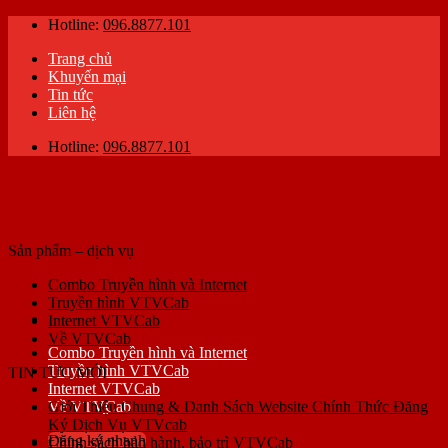
Skip
Hotline:
096.8877.101
to
Trang chủ
content
Khuyến mại
Tin tức
Liên hệ
Hotline:
096.8877.101
Sản phẩm – dịch vụ
Combo Truyền hình và Internet
Truyền hình VTVCab
Internet VTVCab
Về VTVCab
Combo Truyền hình và Internet
Truyền hình VTVCab
TIN TỨC MỚI
Internet VTVCab
Về VTVCab
Giới Thiệu Chung & Danh Sách Website Chính Thức Đăng
Ký Dịch Vụ VTVcab
Đăng ký nhanh
Chính sách bảo hành, bảo trì VTVCab