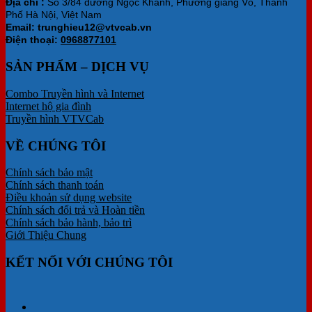
Địa chỉ :
Số 3/84 đường Ngọc Khánh, Phường giảng Võ, Thành
Phố Hà Nội, Việt Nam
Email: trunghieu12@vtvcab.vn
Điện thoại:
0968877101
SẢN PHẨM – DỊCH VỤ
Combo Truyền hình và Internet
Internet hộ gia đình
Truyền hình VTVCab
VỀ CHÚNG TÔI
Chính sách bảo mật
Chính sách thanh toán
Điều khoản sử dụng website
Chính sách đổi trả và Hoàn tiền
Chính sách bảo hành, bảo trì
Giới Thiệu Chung
KẾT NỐI VỚI CHÚNG TÔI