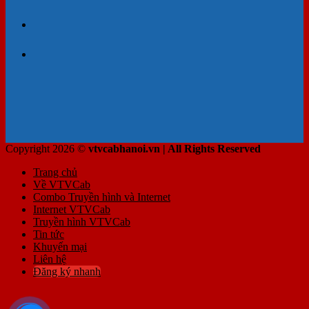
Copyright 2026 ©
vtvcabhanoi.vn | All Rights Reserved
Trang chủ
Về VTVCab
Combo Truyền hình và Internet
Internet VTVCab
Truyền hình VTVCab
Tin tức
Khuyến mại
Liên hệ
Đăng ký nhanh