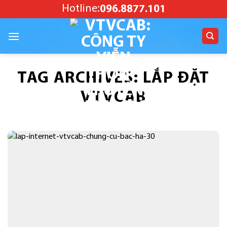
Skip
Hotline:
096.8877.101
to
content
TAG ARCHIVES:
LẮP ĐẶT
VTVCAB