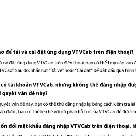
o để tải và cài đặt ứng dụng VTVCab trên điện thoại?
và cài đặt ứng dụng VTVCab trên điện thoại, bạn có thể truy cập vào
VCab”. Sau đó, nhấn nút “Tải về” hoặc “Cài đặt” để bắt đầu quá trình t
 có tài khoản VTVCab, nhưng không thể đăng nhập đượ
i quyết vấn đề này?
quyết vấn đề này, bạn có thể thử đăng nhập lại bằng cách kiểm tra lạ
p được, bạn có thể liên hệ với bộ phận hỗ trợ của VTVCab để được hỗ
ốn đổi mật khẩu đăng nhập VTVCab trên điện thoại, l