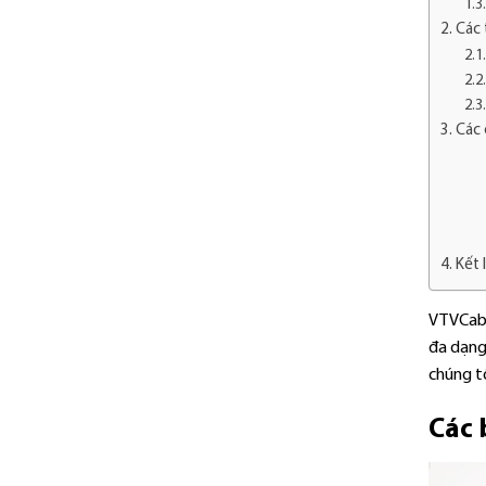
Các 
Các 
Kết 
VTVCab 
đa dạng
chúng t
Các 