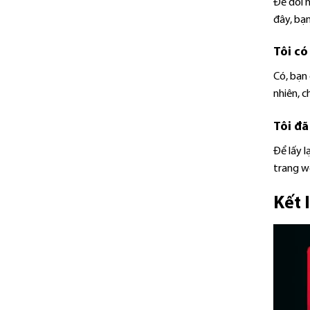
Để đổi m
đây, bạn
Tôi có
Có, bạn 
nhiên, c
Tôi đã
Để lấy 
trang w
Kết 