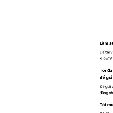
Làm sa
Để tải 
khóa “VT
Tôi đã
để giả
Để giải 
đăng nhậ
Tôi mu