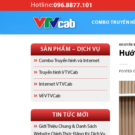
Skip
Hotline:
096.8877.101
to
content
COMBO TRUYỀN HÌ
KHUYẾN 
SẢN PHẨM – DỊCH VỤ
Hướ
Combo Truyền hình và Internet
POSTED 
Truyền hình VTVCab
Internet VTVCab
Về VTVCab
TIN TỨC MỚI
Giới Thiệu Chung & Danh Sách
Website Chính Thức Đăng Ký Dịch Vụ