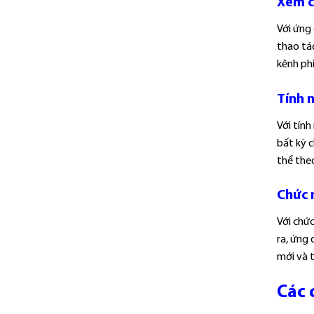
Xem c
Với ứng 
thao tác
kênh phi
Tính n
Với tính
bất kỳ c
thể theo
Chức 
Với chứ
ra, ứng
mới và t
Các 