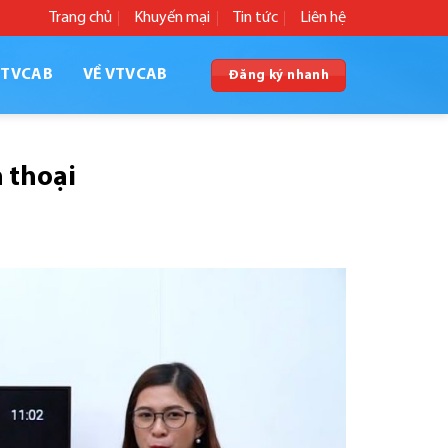
Trang chủ
Khuyến mại
Tin tức
Liên hệ
VTVCAB
VỀ VTVCAB
Đăng ký nhanh
 thoại