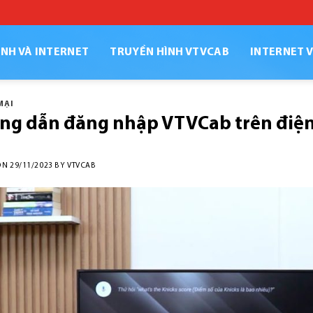
NH VÀ INTERNET
TRUYỀN HÌNH VTVCAB
INTERNET 
MẠI
ng dẫn đăng nhập VTVCab trên điện
ON
29/11/2023
BY
VTVCAB