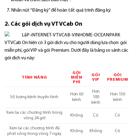
Nhấn nút “Đăng ký” để hoàn tất quá trình đăng ký.
2. Các gói dịch vụ VTVCab On
VTVCab On hiện có 3 gói dịch vụ cho người dùng lựa chọn: gói
miễn phí, gói VIP và gói Premium. Dưới đây là bảng so sánh các
gói dịch vụ này:
GÓI
GÓI
GÓI
TÍNH NĂNG
MIỄN
VIP
PREMIUM
PHÍ
Hơn
Hơn 60
Hơn 150
Số lượng kênh truyền hình
100
kênh
kênh
kênh
Xem lại các chương trình trong
Không
Có
Có
vòng 24 giờ
Xem lại các chương trình đã
Không
Không
Có
phát sóng trong vòng 7 ngày