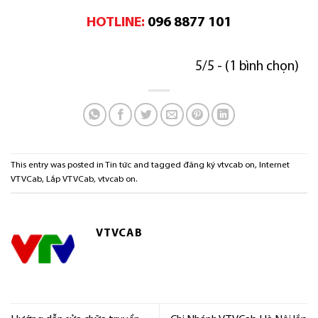
HOTLINE:
096 8877 101
5/5 - (1 bình chọn)
This entry was posted in
Tin tức
and tagged
đăng ký vtvcab on
,
Internet
VTVCab
,
Lắp VTVCab
,
vtvcab on
.
VTVCAB