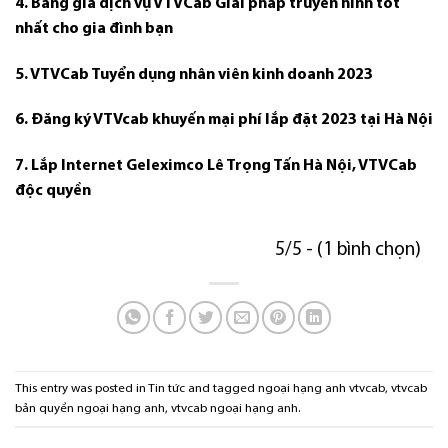
4. Bảng giá dịch vụ VTVCab Giải pháp truyền hình tốt
nhất cho gia đình bạn
5. VTVCab Tuyển dụng nhân viên kinh doanh 2023
6. Đăng ký VTVcab khuyến mại phí lắp đặt 2023 tại Hà Nội
7. Lắp Internet Geleximco Lê Trọng Tấn Hà Nội, VTVCab
độc quyền
5/5 - (1 bình chọn)
This entry was posted in
Tin tức
and tagged
ngoại hạng anh vtvcab
,
vtvcab
bản quyền ngoại hạng anh
,
vtvcab ngoại hạng anh
.