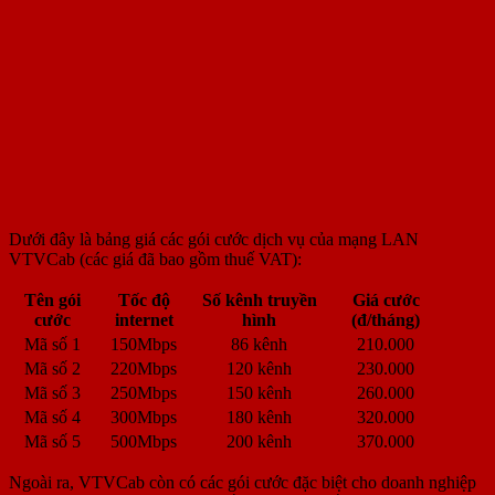
Dưới đây là bảng giá các gói cước dịch vụ của mạng LAN
VTVCab (các giá đã bao gồm thuế VAT):
Tên gói
Tốc độ
Số kênh truyền
Giá cước
cước
internet
hình
(đ/tháng)
Mã số 1
150Mbps
86 kênh
210.000
Mã số 2
220Mbps
120 kênh
230.000
Mã số 3
250Mbps
150 kênh
260.000
Mã số 4
300Mbps
180 kênh
320.000
Mã số 5
500Mbps
200 kênh
370.000
Ngoài ra, VTVCab còn có các gói cước đặc biệt cho doanh nghiệp