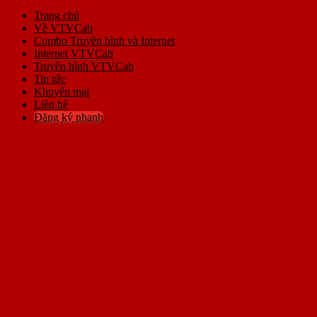
Trang chủ
Về VTVCab
Combo Truyền hình và Internet
Internet VTVCab
Truyền hình VTVCab
Tin tức
Khuyến mại
Liên hệ
Đăng ký nhanh