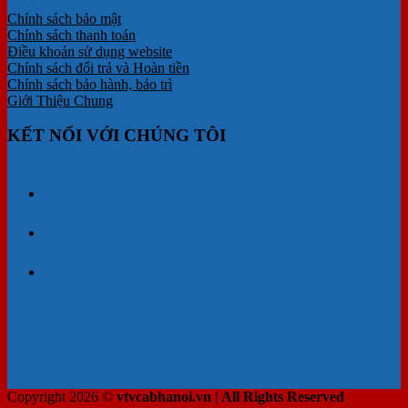
Chính sách bảo mật
Chính sách thanh toán
Điều khoản sử dụng website
Chính sách đổi trả và Hoàn tiền
Chính sách bảo hành, bảo trì
Giới Thiệu Chung
KẾT NỐI VỚI CHÚNG TÔI
Copyright 2026 ©
vtvcabhanoi.vn | All Rights Reserved