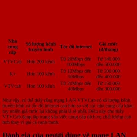
Nhà
Số lượng kênh
Giá cước
cung
Tốc độ internet
truyền hình
(đ/tháng)
cấp
Từ 20Mbps đến
Từ 140.000
VTVCab
Hơn 200 kênh
100Mbps
đến 500.000
Từ 10Mbps đến
Từ 200.000
K+
Hơn 100 kênh
50Mbps
đến 400.000
Từ 20Mbps đến
Từ 150.000
VTVcab
Hơn 100 kênh
40Mbps
đến 300.000
Như vậy, có thể thấy rằng mạng LAN VTVCab có số lượng kênh
truyền hình và tốc độ internet cao hơn so với các nhà cung cấp khác,
tuy nhiên giá cước lại không phải là rẻ nhất. Điều này cho thấy
VTVCab đang tập trung vào việc cung cấp dịch vụ chất lượng cao
hơn thay vì giá cả cạnh tranh.
Đánh giá của người dùng về mạng LAN