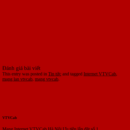
Đánh giá bài viết
This entry was posted in
Tin tức
and tagged
Internet VTVCab
,
mạng lan vtvcab
,
mạng vtvcab
.
VTVCab
Mạng Internet VTVCab Hà Nội Ưu tiên lắp đặt số 1