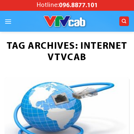
Skip
Hotline:
096.8877.101
to
content
TAG ARCHIVES:
INTERNET
VTVCAB