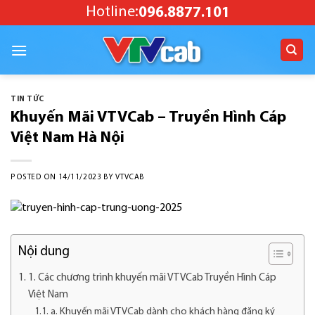
Skip
Hotline:
096.8877.101
to
content
TIN TỨC
Khuyến Mãi VTVCab – Truyền Hình Cáp
Việt Nam Hà Nội
POSTED ON
14/11/2023
BY
VTVCAB
Nội dung
1. Các chương trình khuyến mãi VTVCab Truyền Hình Cáp
Việt Nam
a. Khuyến mãi VTVCab dành cho khách hàng đăng ký