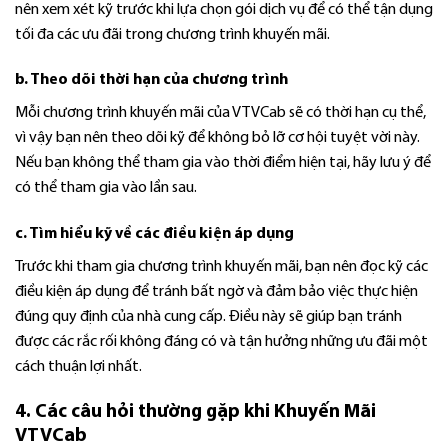
nên xem xét kỹ trước khi lựa chọn gói dịch vụ để có thể tận dụng
tối đa các ưu đãi trong chương trình khuyến mãi.
b. Theo dõi thời hạn của chương trình
Mỗi chương trình khuyến mãi của VTVCab sẽ có thời hạn cụ thể,
vì vậy bạn nên theo dõi kỹ để không bỏ lỡ cơ hội tuyệt vời này.
Nếu bạn không thể tham gia vào thời điểm hiện tại, hãy lưu ý để
có thể tham gia vào lần sau.
c. Tìm hiểu kỹ về các điều kiện áp dụng
Trước khi tham gia chương trình khuyến mãi, bạn nên đọc kỹ các
điều kiện áp dụng để tránh bất ngờ và đảm bảo việc thực hiện
đúng quy định của nhà cung cấp. Điều này sẽ giúp bạn tránh
được các rắc rối không đáng có và tận hưởng những ưu đãi một
cách thuận lợi nhất.
4. Các câu hỏi thường gặp khi
Khuyến Mãi
VTVCab