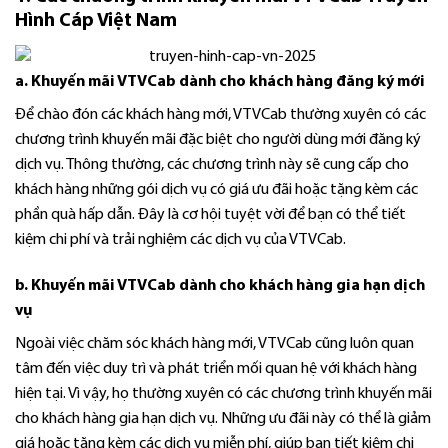
Hình Cáp Việt Nam
a. Khuyến mãi
VTVCab
dành cho khách hàng đăng ký mới
Để chào đón các khách hàng mới, VTVCab thường xuyên có các
chương trình khuyến mãi đặc biệt cho người dùng mới đăng ký
dịch vụ. Thông thường, các chương trình này sẽ cung cấp cho
khách hàng những gói dịch vụ có giá ưu đãi hoặc tặng kèm các
phần quà hấp dẫn. Đây là cơ hội tuyệt vời để bạn có thể tiết
kiệm chi phí và trải nghiệm các dịch vụ của VTVCab.
b. Khuyến mãi VTVCab dành cho khách hàng gia hạn dịch
vụ
Ngoài việc chăm sóc khách hàng mới, VTVCab cũng luôn quan
tâm đến việc duy trì và phát triển mối quan hệ với khách hàng
hiện tại. Vì vậy, họ thường xuyên có các chương trình khuyến mãi
cho khách hàng gia hạn dịch vụ. Những ưu đãi này có thể là giảm
giá hoặc tặng kèm các dịch vụ miễn phí, giúp bạn tiết kiệm chi