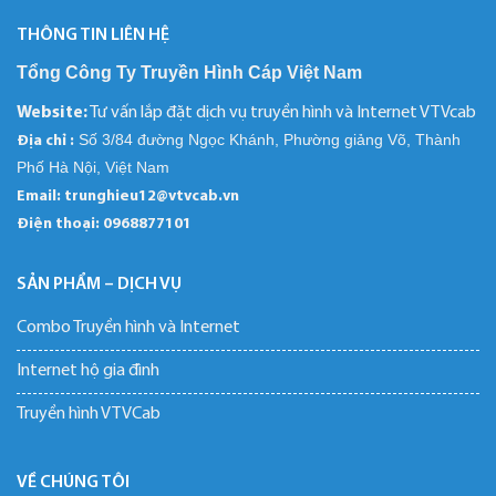
THÔNG TIN LIÊN HỆ
Tổng Công Ty Truyền Hình Cáp Việt Nam
Website:
Tư vấn lắp đặt dịch vụ truyền hình và Internet VTVcab
Số 3/84 đường Ngọc Khánh, Phường giảng Võ, Thành
Địa chỉ :
Phố Hà Nội, Việt Nam
Email: trunghieu12@vtvcab.vn
Điện thoại:
0968877101
SẢN PHẨM – DỊCH VỤ
Combo Truyền hình và Internet
Internet hộ gia đình
Truyền hình VTVCab
VỀ CHÚNG TÔI