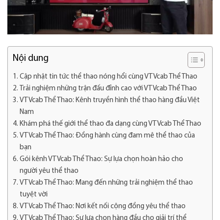
Nội dung
Cập nhật tin tức thể thao nóng hổi cùng VTVcab Thể Thao
Trải nghiệm những trận đấu đỉnh cao với VTVcab Thể Thao
VTVcab Thể Thao: Kênh truyền hình thể thao hàng đầu Việt
Nam
Khám phá thế giới thể thao đa dạng cùng VTVcab Thể Thao
VTVcab Thể Thao: Đồng hành cùng đam mê thể thao của
bạn
Gói kênh VTVcab Thể Thao: Sự lựa chọn hoàn hảo cho
người yêu thể thao
VTVcab Thể Thao: Mang đến những trải nghiệm thể thao
tuyệt vời
VTVcab Thể Thao: Nơi kết nối cộng đồng yêu thể thao
VTVcab Thể Thao: Sự lựa chọn hàng đầu cho giải trí thể