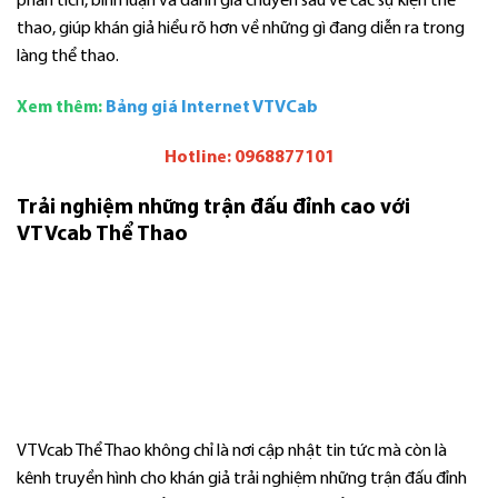
phân tích, bình luận và đánh giá chuyên sâu về các sự kiện thể
thao, giúp khán giả hiểu rõ hơn về những gì đang diễn ra trong
làng thể thao.
Xem thêm:
Bảng giá Internet VTVCab
Hotline: 0968877101
Trải nghiệm những trận đấu đỉnh cao với
VTVcab Thể Thao
VTVcab Thể Thao không chỉ là nơi cập nhật tin tức mà còn là
kênh truyền hình cho khán giả trải nghiệm những trận đấu đỉnh