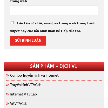
Trang web
Lưu tên của tôi, email, và trang web trong trình
duyệt này cho lần bình luận kế tiếp của tôi.
SẢN PHẨM – DỊCH VỤ
Combo Truyền hình và Internet
Truyền hình VTVCab
Internet VTVCab
Về VTVCab