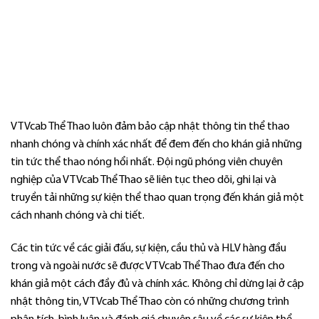
VTVcab Thể Thao luôn đảm bảo cập nhật thông tin thể thao
nhanh chóng và chính xác nhất để đem đến cho khán giả những
tin tức thể thao nóng hổi nhất. Đội ngũ phóng viên chuyên
nghiệp của VTVcab Thể Thao sẽ liên tục theo dõi, ghi lại và
truyền tải những sự kiện thể thao quan trọng đến khán giả một
cách nhanh chóng và chi tiết.
Các tin tức về các giải đấu, sự kiện, cầu thủ và HLV hàng đầu
trong và ngoài nước sẽ được VTVcab Thể Thao đưa đến cho
khán giả một cách đầy đủ và chính xác. Không chỉ dừng lại ở cập
nhật thông tin, VTVcab Thể Thao còn có những chương trình