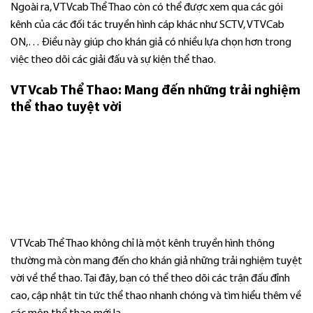
Ngoài ra, VTVcab Thể Thao còn có thể được xem qua các gói
kênh của các đối tác truyền hình cáp khác như SCTV, VTVCab
ON,… Điều này giúp cho khán giả có nhiều lựa chọn hơn trong
việc theo dõi các giải đấu và sự kiện thể thao.
VTVcab Thể Thao: Mang đến những trải nghiệm
thể thao tuyệt vời
VTVcab Thể Thao không chỉ là một kênh truyền hình thông
thường mà còn mang đến cho khán giả những trải nghiệm tuyệt
vời về thể thao. Tại đây, bạn có thể theo dõi các trận đấu đỉnh
cao, cập nhật tin tức thể thao nhanh chóng và tìm hiểu thêm về