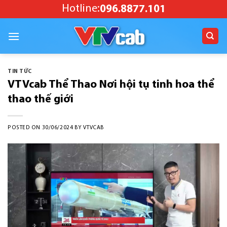
Skip
Hotline:
096.8877.101
to
content
TIN TỨC
VTVcab Thể Thao Nơi hội tụ tinh hoa thể
thao thế giới
POSTED ON
30/06/2024
BY
VTVCAB