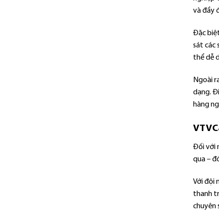
và đầy 
Đặc biệ
sát các 
thể dễ d
Ngoài ra
dạng. Đ
hàng ng
VTVCa
Đối với
qua – đó
Với đội
thanh tr
chuyên s