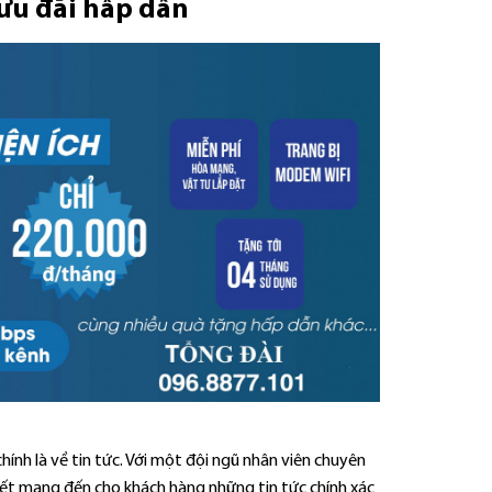
ưu đãi hấp dẫn
h là về tin tức. Với một đội ngũ nhân viên chuyên
ết mang đến cho khách hàng những tin tức chính xác