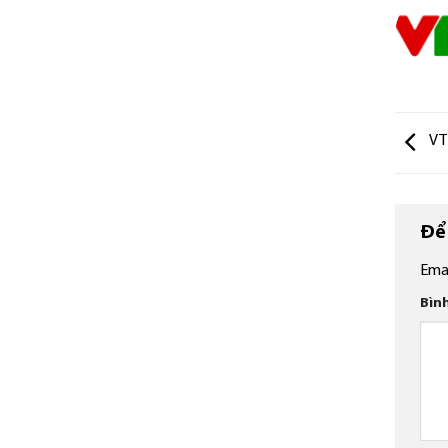
VTV
Để 
Emai
Bìn