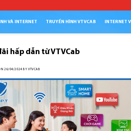
NH VÀ INTERNET
TRUYỀN HÌNH VTVCAB
INTERNET 
đãi hấp dẫn từ VTVCab
ON
26/04/2024
BY
VTVCAB