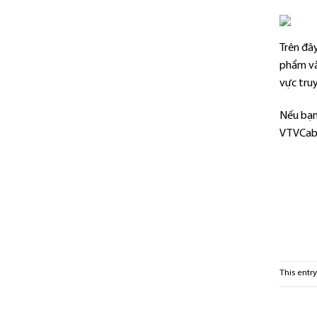
Trên đâ
phẩm và
vực tru
Nếu bạn 
VTVCab 
This entr