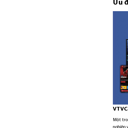
Ưu đ
VTVC
Một tro
nghiệp 