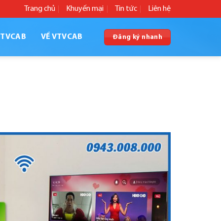
Trang chủ
Khuyến mại
Tin tức
Liên hệ
VTVCAB
VỀ VTVCAB
Đăng ký nhanh