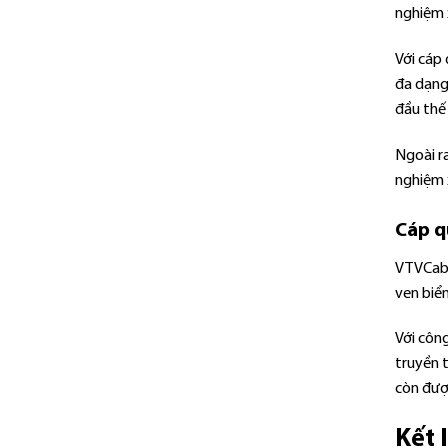
nghiệm x
Với cáp
đa dạng
đầu thế 
Ngoài ra
nghiệm 
Cáp q
VTVCab c
ven biển
Với côn
truyền t
còn được
Kết 