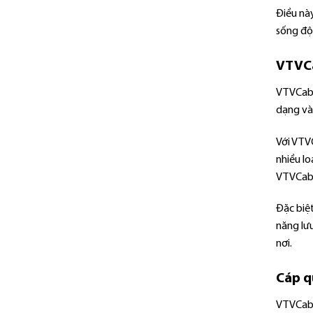
Điều nà
sống độn
VTVCa
VTVCab 
dạng và
Với VTVC
nhiều lo
VTVCab v
Đặc biệ
năng lưu
nơi.
Cáp q
VTVCab 