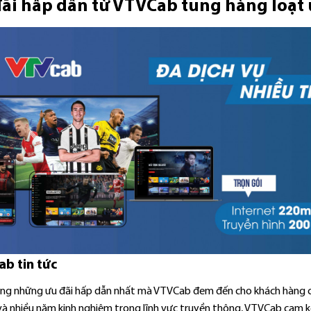
ãi hấp dẫn từ VTVCab tung hàng loạt 
ab
tin tức
ng những ưu đãi hấp dẫn nhất mà VTVCab đem đến cho khách hàng chín
và nhiều năm kinh nghiệm trong lĩnh vực truyền thông, VTVCab cam k