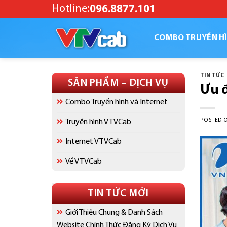
Skip
Hotline:
096.8877.101
to
content
COMBO TRUYỀN HÌ
TIN TỨC
SẢN PHẨM – DỊCH VỤ
Ưu 
Combo Truyền hình và Internet
POSTED 
Truyền hình VTVCab
Internet VTVCab
Về VTVCab
TIN TỨC MỚI
Giới Thiệu Chung & Danh Sách
Website Chính Thức Đăng Ký Dịch Vụ