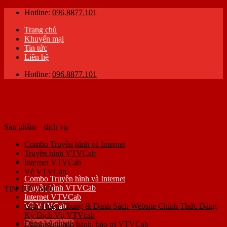
Skip
Hotline:
096.8877.101
to
Trang chủ
content
Khuyến mại
Tin tức
Liên hệ
Hotline:
096.8877.101
Sản phẩm – dịch vụ
Combo Truyền hình và Internet
Truyền hình VTVCab
Internet VTVCab
Về VTVCab
Combo Truyền hình và Internet
Truyền hình VTVCab
TIN TỨC MỚI
Internet VTVCab
Về VTVCab
Giới Thiệu Chung & Danh Sách Website Chính Thức Đăng
Ký Dịch Vụ VTVcab
Đăng ký nhanh
Chính sách bảo hành, bảo trì VTVCab