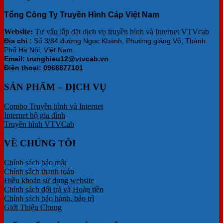
Tổng Công Ty Truyền Hình Cáp Việt Nam
Website:
Tư vấn lắp đặt dịch vụ truyền hình và Internet VTVcab
Địa chỉ :
Số 3/84 đường Ngọc Khánh, Phường giảng Võ, Thành
Phố Hà Nội, Việt Nam
Email: trunghieu12@vtvcab.vn
Điện thoại:
0968877101
SẢN PHẨM – DỊCH VỤ
Combo Truyền hình và Internet
Internet hộ gia đình
Truyền hình VTVCab
VỀ CHÚNG TÔI
Chính sách bảo mật
Chính sách thanh toán
Điều khoản sử dụng website
Chính sách đổi trả và Hoàn tiền
Chính sách bảo hành, bảo trì
Giới Thiệu Chung