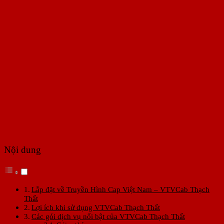
Nội dung
Lắp đặt về Truyền Hình Cap Việt Nam – VTVCab Thạch
Thất
Lợi ích khi sử dụng VTVCab Thạch Thất
Các gói dịch vụ nổi bật của VTVCab Thạch Thất