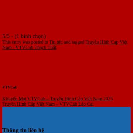
5/5 - (1 bình chọn)
This entry was posted in
Tin tức
and tagged
Truyền Hình Cap Việt
Nam - VTVCab Thạch Thất
.
VTVCab
Khuyến Mại VTVCab – Truyền Hình Cáp Việt Nam 2025
Truyền Hình Cáp Việt Nam – VTVCab Lào Cai
Thông tin liên hệ