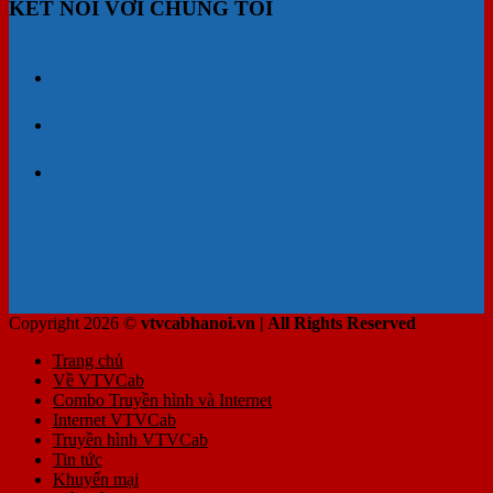
KẾT NỐI VỚI CHÚNG TÔI
Copyright 2026 ©
vtvcabhanoi.vn | All Rights Reserved
Trang chủ
Về VTVCab
Combo Truyền hình và Internet
Internet VTVCab
Truyền hình VTVCab
Tin tức
Khuyến mại