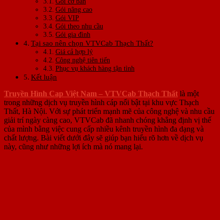
Gói cơ bản
Gói nâng cao
Gói VIP
Gói theo nhu cầu
Gói gia đình
Tại sao nên chọn VTVCab Thạch Thất?
Giá cả hợp lý
Công nghệ tiên tiến
Phục vụ khách hàng tận tình
Kết luận
Truyền Hình Cap Việt Nam – VTVCab Thạch Thất
là một
trong những dịch vụ truyền hình cáp nổi bật tại khu vực Thạch
Thất, Hà Nội. Với sự phát triển mạnh mẽ của công nghệ và nhu cầu
giải trí ngày càng cao, VTVCab đã nhanh chóng khẳng định vị thế
của mình bằng việc cung cấp nhiều kênh truyền hình đa dạng và
chất lượng. Bài viết dưới đây sẽ giúp bạn hiểu rõ hơn về dịch vụ
này, cũng như những lợi ích mà nó mang lại.