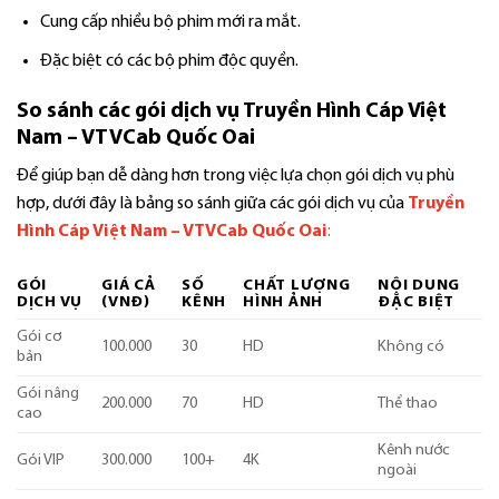
Cung cấp nhiều bộ phim mới ra mắt.
Đặc biệt có các bộ phim độc quyền.
So sánh các gói dịch vụ Truyền Hình Cáp Việt
Nam – VTVCab Quốc Oai
Để giúp bạn dễ dàng hơn trong việc lựa chọn gói dịch vụ phù
hợp, dưới đây là bảng so sánh giữa các gói dịch vụ của
Truyền
Hình Cáp Việt Nam – VTVCab Quốc Oai
:
GÓI
GIÁ CẢ
SỐ
CHẤT LƯỢNG
NỘI DUNG
DỊCH VỤ
(VNĐ)
KÊNH
HÌNH ẢNH
ĐẶC BIỆT
Gói cơ
100.000
30
HD
Không có
bản
Gói nâng
200.000
70
HD
Thể thao
cao
Kênh nước
Gói VIP
300.000
100+
4K
ngoài