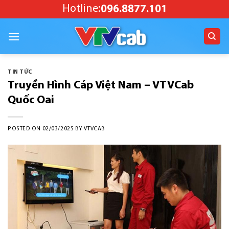
Skip
Hotline:
096.8877.101
to
content
TIN TỨC
Truyền Hình Cáp Việt Nam – VTVCab
Quốc Oai
POSTED ON
02/03/2025
BY
VTVCAB