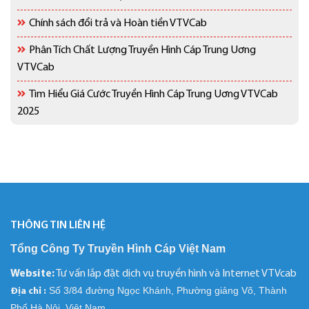
Chính sách đổi trả và Hoàn tiền VTVCab
Phân Tích Chất Lượng Truyền Hình Cáp Trung Uơng
VTVCab
Tìm Hiểu Giá Cước Truyền Hình Cáp Trung Uơng VTVCab
2025
THÔNG TIN LIÊN HỆ
Tổng Công Ty Truyền Hình Cáp Việt Nam
Website:
Tư vấn lắp đặt dịch vụ truyền hình và Internet VTVcab
Số 3/84 đường Ngọc Khánh, Phường giảng Võ, Thành
Địa chỉ :
Phố Hà Nội, Việt Nam