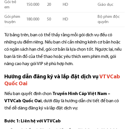
Gói trẻ
150.000
20
HD
Giáo dục
em
Gói phim
Bộ phim độc
180.000
50
HD
truyện
quyền
Từ bảng trên, bạn có thể thấy rằng mỗi gói dịch vụ đều có
những ưu điểm riêng. Nếu bạn chỉ cần những kênh cơ bản hoặc
có ngân sách hạn chế, gói cơ bản là lựa chọn tốt. Ngược lại, nếu
bạn là tín đồ của thể thao hoặc yêu thích xem phim mới, gói
nâng cao hay gói VIP sẽ phù hợp hơn.
Hướng dẫn đăng ký và lắp đặt dịch vụ
VTVCab
Quốc Oai
Nếu bạn quyết định chọn
Truyền Hình Cáp Việt Nam –
VTVCab Quốc Oai
, dưới đây là hướng dẫn chi tiết để bạn có
thể dễ dàng đăng ký và lắp đặt dịch vụ:
Bước 1: Liên hệ với VTVCab