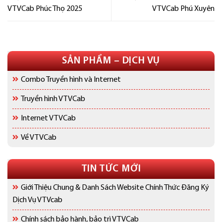
VTVCab Phúc Thọ 2025
VTVCab Phú Xuyên
SẢN PHẨM – DỊCH VỤ
Combo Truyền hình và Internet
Truyền hình VTVCab
Internet VTVCab
Về VTVCab
TIN TỨC MỚI
Giới Thiệu Chung & Danh Sách Website Chính Thức Đăng Ký
Dịch Vụ VTVcab
Chính sách bảo hành, bảo trì VTVCab