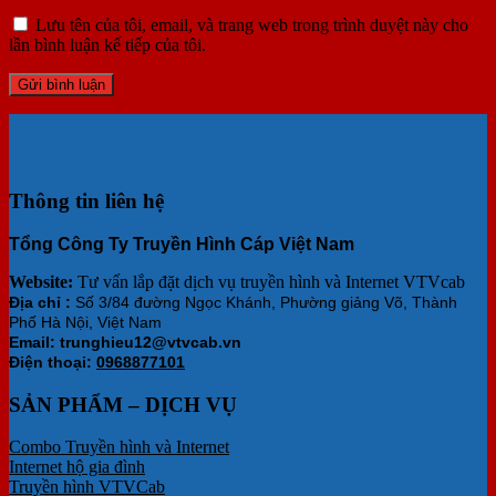
Lưu tên của tôi, email, và trang web trong trình duyệt này cho
lần bình luận kế tiếp của tôi.
Thông tin liên hệ
Tổng Công Ty Truyền Hình Cáp Việt Nam
Website:
Tư vấn lắp đặt dịch vụ truyền hình và Internet VTVcab
Địa chỉ :
Số 3/84 đường Ngọc Khánh, Phường giảng Võ, Thành
Phố Hà Nội, Việt Nam
Email: trunghieu12@vtvcab.vn
Điện thoại:
0968877101
SẢN PHẨM – DỊCH VỤ
Combo Truyền hình và Internet
Internet hộ gia đình
Truyền hình VTVCab