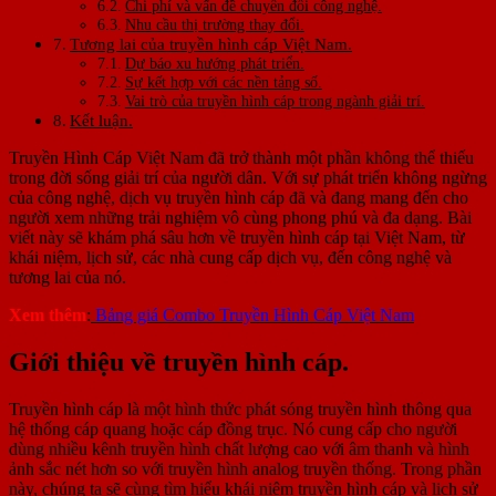
Chi phí và vấn đề chuyển đổi công nghệ.
Nhu cầu thị trường thay đổi.
Tương lai của truyền hình cáp Việt Nam.
Dự báo xu hướng phát triển.
Sự kết hợp với các nền tảng số.
Vai trò của truyền hình cáp trong ngành giải trí.
Kết luận.
Truyền Hình Cáp Việt Nam đã trở thành một phần không thể thiếu
trong đời sống giải trí của người dân. Với sự phát triển không ngừng
của công nghệ, dịch vụ truyền hình cáp đã và đang mang đến cho
người xem những trải nghiệm vô cùng phong phú và đa dạng. Bài
viết này sẽ khám phá sâu hơn về truyền hình cáp tại Việt Nam, từ
khái niệm, lịch sử, các nhà cung cấp dịch vụ, đến công nghệ và
tương lai của nó.
Xem thêm
:
Bảng giá Combo Truyền Hình Cáp Việt Nam
Giới thiệu về truyền hình cáp.
Truyền hình cáp là một hình thức phát sóng truyền hình thông qua
hệ thống cáp quang hoặc cáp đồng trục. Nó cung cấp cho người
dùng nhiều kênh truyền hình chất lượng cao với âm thanh và hình
ảnh sắc nét hơn so với truyền hình analog truyền thống. Trong phần
này, chúng ta sẽ cùng tìm hiểu khái niệm truyền hình cáp và lịch sử