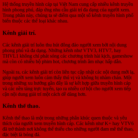
Hệ thống truyền hình cáp tại Việt Nam cung cấp nhiều kênh truyền
hình phong phú, đáp ứng nhu cầu giải trí đa dạng của người xem.
Trong phần này, chúng ta sẽ điểm qua một số kênh truyền hình phổ
biến thuộc các thể loại khác nhau.
Kênh giải trí.
Các kênh giải trí luôn thu hút đông đảo người xem bởi nội dung
phong phú và đa dạng. Những kênh như VTV3, HTV7, hay
THVL1 không chỉ phát sóng các chương trình hài kịch, gameshow
mà còn có nhiều bộ phim hot, chương trình âm nhạc hấp dẫn.
Ngoài ra, các kênh giải trí còn liên tục cập nhật các nội dung mới lạ,
giúp người xem luôn cảm thấy thú vị và không bị nhàm chán. Một
trong những xu hướng gần đây là sự kết hợp giữa truyền hình cáp
và các nền tảng trực tuyến, tạo ra nhiều cơ hội cho người xem tiếp
cận nội dung giải trí một cách dễ dàng hơn.
Kênh thể thao.
Kênh thể thao là một trong những phân khúc quen thuộc và yêu
thích của người xem truyền hình cáp. Các kênh như K+ hay VTV6
đã trở thành nơi không thể thiếu cho những người đam mê thể thao,
đặc biệt là bóng đá.