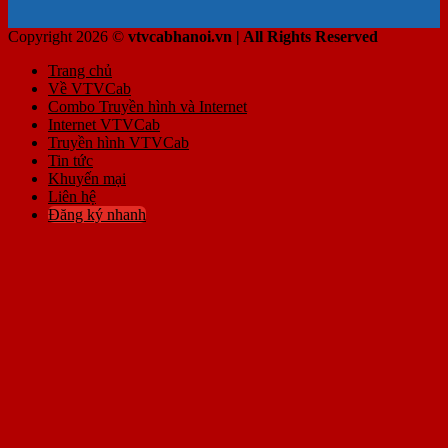
Copyright 2026 ©
vtvcabhanoi.vn | All Rights Reserved
Trang chủ
Về VTVCab
Combo Truyền hình và Internet
Internet VTVCab
Truyền hình VTVCab
Tin tức
Khuyến mại
Liên hệ
Đăng ký nhanh