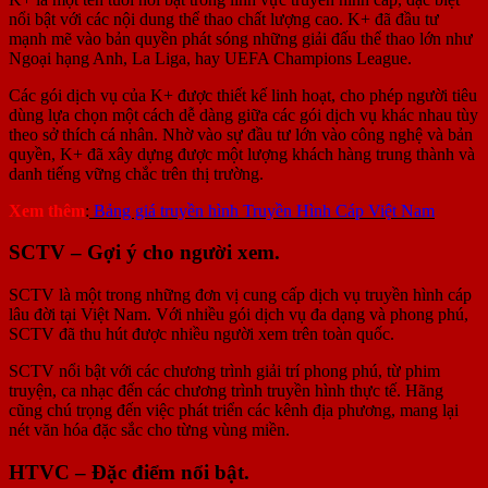
nổi bật với các nội dung thể thao chất lượng cao. K+ đã đầu tư
mạnh mẽ vào bản quyền phát sóng những giải đấu thể thao lớn như
Ngoại hạng Anh, La Liga, hay UEFA Champions League.
Các gói dịch vụ của K+ được thiết kế linh hoạt, cho phép người tiêu
dùng lựa chọn một cách dễ dàng giữa các gói dịch vụ khác nhau tùy
theo sở thích cá nhân. Nhờ vào sự đầu tư lớn vào công nghệ và bản
quyền, K+ đã xây dựng được một lượng khách hàng trung thành và
danh tiếng vững chắc trên thị trường.
Xem thêm
:
Bảng giá truyền hình Truyền Hình Cáp Việt Nam
SCTV – Gợi ý cho người xem.
SCTV là một trong những đơn vị cung cấp dịch vụ truyền hình cáp
lâu đời tại Việt Nam. Với nhiều gói dịch vụ đa dạng và phong phú,
SCTV đã thu hút được nhiều người xem trên toàn quốc.
SCTV nổi bật với các chương trình giải trí phong phú, từ phim
truyện, ca nhạc đến các chương trình truyền hình thực tế. Hãng
cũng chú trọng đến việc phát triển các kênh địa phương, mang lại
nét văn hóa đặc sắc cho từng vùng miền.
HTVC – Đặc điểm nổi bật.