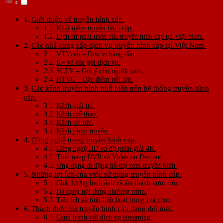
Giới thiệu về truyền hình cáp.
Khái niệm truyền hình cáp.
Lịch sử phát triển của truyền hình cáp tại Việt Nam.
Các nhà cung cấp dịch vụ truyền hình cáp tại Việt Nam.
VTVcab – Đơn vị hàng đầu.
K+ và các gói dịch vụ.
SCTV – Gợi ý cho người xem.
HTVC – Đặc điểm nổi bật.
Các kênh truyền hình phổ biến trên hệ thống truyền hình
cáp.
Kênh giải trí.
Kênh thể thao.
Kênh tin tức.
Kênh phim truyện.
Công nghệ trong truyền hình cáp.
Công nghệ HD và độ phân giải 4K.
Tính năng DVR và Video on Demand.
Ứng dụng di động hỗ trợ xem truyền hình.
Những lợi ích của việc sử dụng truyền hình cáp.
Chất lượng hình ảnh và âm thanh vượt trội.
Đa dạng nội dung chương trình.
Tiện ích và tính linh hoạt trong lựa chọn.
Thách thức mà truyền hình cáp đang đối mặt.
Cạnh tranh với dịch vụ streaming.