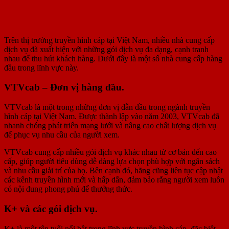
Trên thị trường truyền hình cáp tại Việt Nam, nhiều nhà cung cấp
dịch vụ đã xuất hiện với những gói dịch vụ đa dạng, cạnh tranh
nhau để thu hút khách hàng. Dưới đây là một số nhà cung cấp hàng
đầu trong lĩnh vực này.
VTVcab – Đơn vị hàng đầu.
VTVcab là một trong những đơn vị dẫn đầu trong ngành truyền
hình cáp tại Việt Nam. Được thành lập vào năm 2003, VTVcab đã
nhanh chóng phát triển mạng lưới và nâng cao chất lượng dịch vụ
để phục vụ nhu cầu của người xem.
VTVcab cung cấp nhiều gói dịch vụ khác nhau từ cơ bản đến cao
cấp, giúp người tiêu dùng dễ dàng lựa chọn phù hợp với ngân sách
và nhu cầu giải trí của họ. Bên cạnh đó, hãng cũng liên tục cập nhật
các kênh truyền hình mới và hấp dẫn, đảm bảo rằng người xem luôn
có nội dung phong phú để thưởng thức.
K+ và các gói dịch vụ.
K+ là một tên tuổi nổi bật trong lĩnh vực truyền hình cáp, đặc biệt