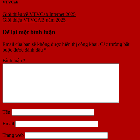
VTVCab
Giới thiệu về VTVCab Internet 2025
Giới thiệu VTVCAB năm 2025
Để lại một bình luận
Email của bạn sẽ không được hiển thị công khai.
Các trường bắt
buộc được đánh dấu
*
Bình luận
*
Tên
Email
Trang web