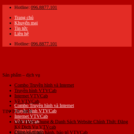
Skip
Hotline:
096.8877.101
to
Trang chủ
content
Khuyến mại
Tin tức
Liên hệ
Hotline:
096.8877.101
Sản phẩm – dịch vụ
Combo Truyền hình và Internet
Truyền hình VTVCab
Internet VTVCab
Về VTVCab
Combo Truyền hình và Internet
Truyền hình VTVCab
TIN TỨC MỚI
Internet VTVCab
Về VTVCab
Giới Thiệu Chung & Danh Sách Website Chính Thức Đăng
Ký Dịch Vụ VTVcab
Đăng ký nhanh
Chính sách bảo hành, bảo trì VTVCab