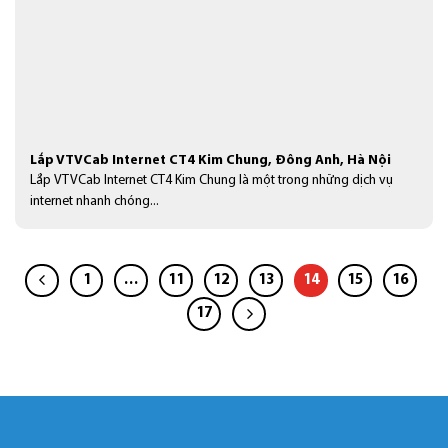
Lắp VTVCab Internet CT4 Kim Chung, Đông Anh, Hà Nội
Lắp VTVCab Internet CT4 Kim Chung là một trong những dịch vụ
internet nhanh chóng...
1
…
11
12
13
14
15
16
17