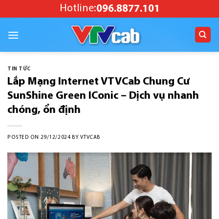
Skip
Hotline:
096.8877.101
to
content
TIN TỨC
Lắp Mạng Internet VTVCab Chung Cư
SunShine Green IConic – Dịch vụ nhanh
chóng, ổn định
POSTED ON
29/12/2024
BY
VTVCAB