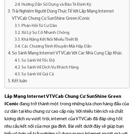
Hướng Dẫn Sử Dụng và Bảo Trì Định Kỳ
Trải Nghiệm Người Dùng Thực Tế Với Lắp Mạng Internet
VTVCab Chung Cư SunShine Green IConic
Phản Hồi Từ Cư Dân
Xử Lý Sự Cố Nhanh Chóng
Khả Năng Kết Nối Nhiều Thiết Bị
Các Chương Trình Khuyến Mãi Hấp Dẫn
So Sánh Mạng Internet VTVCab Với Các Nhà Cung Cấp Khác
So Sánh Về Tốc Độ
So Sánh Về Dịch Vụ Khách Hàng
So Sánh Về Giá Cả
Kết luận
Lắp Mạng Internet VTVCab Chung Cư SunShine Green
IConic
đang trở thành một trong những lựa chọn hàng đầu của
cư dân tại khu chung cư cao cấp này. Với nhiều tiện ích và chất
lượng dịch vụ vượt trội, internet của VTVCab đã đáp ứng tốt
nhu cầu kết nối của mọi gia đình. Bài viết dưới đây sẽ giúp bạn
hiểu rõ hơn về trải nghiệm sử dụng mạng Internet mượt mà với