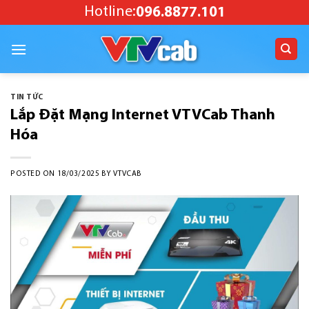
Skip
Hotline:
096.8877.101
to
content
TIN TỨC
Lắp Đặt Mạng Internet VTVCab Thanh
Hóa
POSTED ON
18/03/2025
BY
VTVCAB