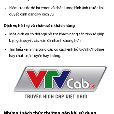
Kiểm tra tốc độ internet và chất lượng hình ảnh trước khi
quyết định đăng ký dịch vụ.
Dịch vụ hỗ trợ và chăm sóc khách hàng
Một dịch vụ có đội ngũ hỗ trợ khách hàng tận tình sẽ giúp
bạn giải quyết các vấn đề nhanh chóng hơn.
Tìm hiểu xem nhà cung cấp có các kênh hỗ trợ như hotline
hay chat trực tuyến hay không.
Những thách thức thường gặp khi sử dụng