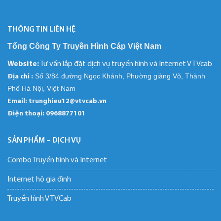
THÔNG TIN LIÊN HỆ
Tổng Công Ty Truyền Hình Cáp Việt Nam
Website:
Tư vấn lắp đặt dịch vụ truyền hình và Internet VTVcab
Số 3/84 đường Ngọc Khánh, Phường giảng Võ, Thành
Địa chỉ :
Phố Hà Nội, Việt Nam
Email: trunghieu12@vtvcab.vn
Điện thoại:
0968877101
SẢN PHẨM – DỊCH VỤ
Combo Truyền hình và Internet
Internet hộ gia đình
Truyền hình VTVCab