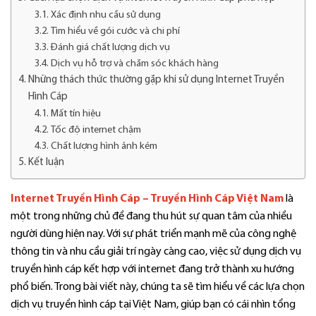
Xác định nhu cầu sử dụng
Tìm hiểu về gói cước và chi phí
Đánh giá chất lượng dịch vụ
Dịch vụ hỗ trợ và chăm sóc khách hàng
Những thách thức thường gặp khi sử dụng Internet Truyền
Hình Cáp
Mất tín hiệu
Tốc độ internet chậm
Chất lượng hình ảnh kém
Kết luận
Internet Truyền Hình Cáp – Truyền Hình Cáp Việt Nam
là
một trong những chủ đề đang thu hút sự quan tâm của nhiều
người dùng hiện nay. Với sự phát triển mạnh mẽ của công nghệ
thông tin và nhu cầu giải trí ngày càng cao, việc sử dụng dịch vụ
truyền hình cáp kết hợp với internet đang trở thành xu hướng
phổ biến. Trong bài viết này, chúng ta sẽ tìm hiểu về các lựa chọn
dịch vụ truyền hình cáp tại Việt Nam, giúp bạn có cái nhìn tổng