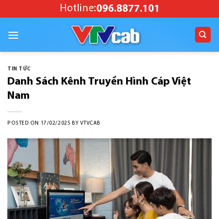
Skip
Hotline:
096.8877.101
to
content
TIN TỨC
Danh Sách Kênh Truyền Hình Cáp Việt
Nam
POSTED ON
17/02/2025
BY
VTVCAB