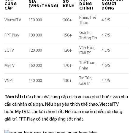
GIÁ
SỐ
CUNG
DUNG
NGƯỜI
(VNĐ/THÁNG)
KÊNH
CẤP
CHÍNH
DÙNG
Phim, Thể
Viettel TV
150.000
200+
4.5/5
Thao
Giải Trí,
FPT Play
180.000
150+
4.7/5
Thông Tin
Văn Hóa,
SCTV
120.000
120+
4.3/5
Giải Trí
Thể Thao,
MyTV
160.000
170+
4.6/5
Phim
Tin Tức,
VNPT
140.000
130+
4.4/5
Giải Trí
Tóm tắt:
Lựa chọn nhà cung cấp dịch vụ nào phụ thuộc vào nhu
cầu cá nhân của bạn. Nếu bạn yêu thích thể thao, Viettel TV
hoặc MyTV là các lựa chọn tốt. Nếu bạn muốn nhiều nội dung
giải trí, FPT Play có thể đáp ứng tốt nhất.