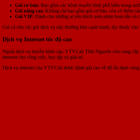
Gói cơ bản
: Bao gồm các kênh truyền hình phổ biến trong nướ
Gói nâng cao
: Không chỉ bao gồm gói cơ bản, còn có thêm các 
Gói VIP
: Dành cho những ai yêu thích xem phim bom tấn và các
Giá cả cho các gói dịch vụ này thường khá cạnh tranh, tùy thuộc vào
Dịch vụ Internet tốc độ cao
Ngoài dịch vụ truyền hình cáp, VTVCab Thái Nguyên còn cung cấp dịc
internet cho công việc, học tập và giải trí.
Dịch vụ internet của VTVCab được đánh giá cao về độ ổn định cũng n