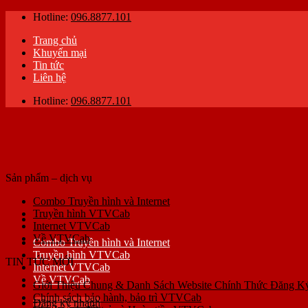
Skip
Hotline:
096.8877.101
to
Trang chủ
content
Khuyến mại
Tin tức
Liên hệ
Hotline:
096.8877.101
Sản phẩm – dịch vụ
Combo Truyền hình và Internet
Truyền hình VTVCab
Internet VTVCab
Về VTVCab
Combo Truyền hình và Internet
Truyền hình VTVCab
TIN TỨC MỚI
Internet VTVCab
Về VTVCab
Giới Thiệu Chung & Danh Sách Website Chính Thức Đăng 
Chính sách bảo hành, bảo trì VTVCab
Đăng ký nhanh