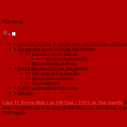
Nội dung
Giới thiệu về Công Ty Truyền Hình Cáp Việt Nam – VTVCa
Các gói dịch vụ của VTVCab Thái Nguyên
Gói dịch vụ truyền hình cáp
Một số gói dịch vụ nổi bật:
Dịch vụ Internet tốc độ cao
Lợi ích khi chọn VTVCab Thái Nguyên
Chất lượng dịch vụ hàng đầu
Đa dạng kênh truyền hình
Giá cả cạnh tranh
Ý kiến và phản hồi từ khách hàng
Kết luận
Công Ty Truyền Hình Cáp Việt Nam – VTVCab Thái Nguyên
là
dùng trải nghiệm giải trí đa dạng và chất lượng cao. Bài viết này s
Thái Nguyên.