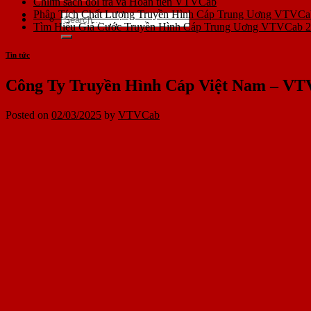
Chính sách đổi trả và Hoàn tiền VTVCab
Phân Tích Chất Lượng Truyền Hình Cáp Trung Uơng VTVCa
Tìm Hiểu Giá Cước Truyền Hình Cáp Trung Uơng VTVCab 
Tin tức
Công Ty Truyền Hình Cáp Việt Nam – VT
Posted on
02/03/2025
by
VTVCab