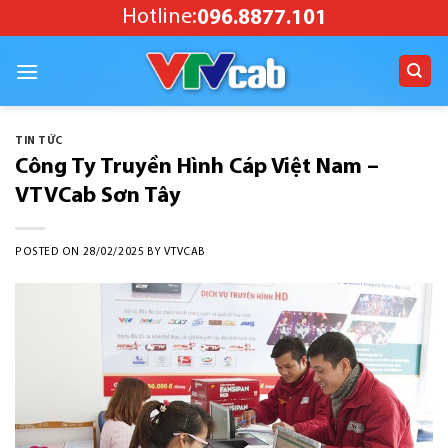
Skip
Hotline:
096.8877.101
to
content
TIN TỨC
Công Ty Truyền Hình Cáp Việt Nam –
VTVCab Sơn Tây
POSTED ON
28/02/2025
BY
VTVCAB