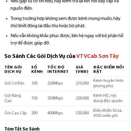
Nếu gặp sự cố tín hiệu, hãy kiểm tra lại kết nối dây cáp và
nguồn điện.
Trong trường hợp không xem được kênh mong muốn, hãy
thử khởi động lại đầu thu hoặc bộ phát.
Nếu vẫn không khắc phục được, liên hệ ngay với bộ phận hỗ
trợ để được giúp đỡ.
So Sánh Các Gói Dịch Vụ của
VTVCab Sơn Tây
TÊN GÓI
SỐ
TỐC ĐỘ
GIÁ
ĐẶC ĐIỂM NỔI
DỊCH VỤ
KÊNH
INTERNET
(VNĐ)
BẬT
Kênh truyền hình
Gói Cơ Bản
100
220Mbps
210,000
phong phú
Gói Nâng
Kênh HD, nội
150
250Mbps
220,000
Cao
dung độc quyền
Điều khiển từ xa,
Gói Cao Cấp
200
400Mbps
320,000
VOD miễn phí
Tóm Tắt So Sánh