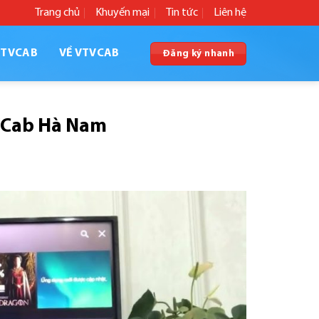
Trang chủ
Khuyến mại
Tin tức
Liên hệ
VTVCAB
VỀ VTVCAB
Đăng ký nhanh
TVCab Hà Nam