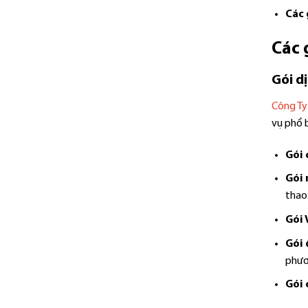
Các 
Các 
Gói dị
Công Ty
vụ phổ b
Gói 
Gói 
thao
Gói 
Gói 
phươ
Gói