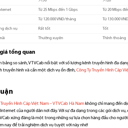
>150
>120
nternet
Từ 25 Mbps đến 1 Gbps
Từ 20 Mbps đế
Từ 120.000 VNĐ/tháng
Từ 130.000 VN
ng dịch vụ
Rất tốt
Tốt
mãi
Thường xuyên
Thỉnh thoảng
giá tổng quan
 bảng so sánh, VTVCab nổi bật với số lượng kênh truyền hình đa dạng
h truyền hình và cần một dịch vụ ổn định,
Công Ty Truyền Hình Cáp V
luận
 Truyền Hình Cáp Việt Nam – VTVCab Hà Nam
không chỉ mang đến dịc
Internet của người dân nơi đây. Với sự đa dạng trong các gói dịch vụ
TVCab xứng đáng là một trong những sự lựa chọn hàng đầu cho người s
 nay để trải nghiệm dịch vụ tuyệt vời này nhé!