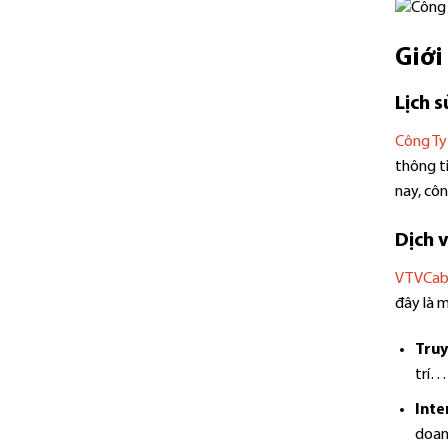
Giới
Lịch s
Công Ty
thông t
nay, côn
Dịch 
VTVCab
đây là m
Truy
trí…
Inte
doan