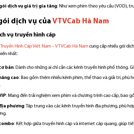
gói dịch vụ giá trị gia tăng
: Như xem phim theo yêu cầu (VOD), t
gói dịch vụ của
VTVCab Hà Nam
ch vụ truyền hình cáp
 Truyền Hình Cáp Việt Nam – VTVCab Hà Nam
cung cấp nhiều gói dịch
iến nhất:
cơ bản
: Dành cho những ai chỉ cần các kênh truyền hình phổ thông. Gi
nâng cao
: Bao gồm thêm nhiều kênh phim, thể thao và giải trí, phù h
.
VIP
: Mang đến trải nghiệm xem phim và chương trình cao cấp, bao 
địa phương
: Tập trung vào các kênh truyền hình địa phương, phù hợ
ng.
 combo
: Kết hợp giữa truyền hình cáp và internet cáp quang, giúp tiế