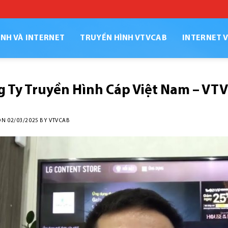
NH VÀ INTERNET
TRUYỀN HÌNH VTVCAB
INTERNET 
g Ty Truyền Hình Cáp Việt Nam – V
ON
02/03/2025
BY
VTVCAB