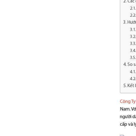
Các 
Hướn
So s
Kết 
Công Ty
Nam. Vớ
người dâ
cấp và l