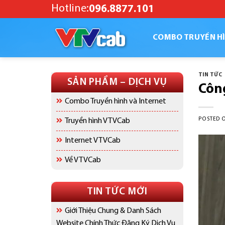
Skip
Hotline:
096.8877.101
to
content
COMBO TRUYỀN HÌ
TIN TỨC
SẢN PHẨM – DỊCH VỤ
Côn
Combo Truyền hình và Internet
POSTED 
Truyền hình VTVCab
Internet VTVCab
Về VTVCab
TIN TỨC MỚI
Giới Thiệu Chung & Danh Sách
Website Chính Thức Đăng Ký Dịch Vụ