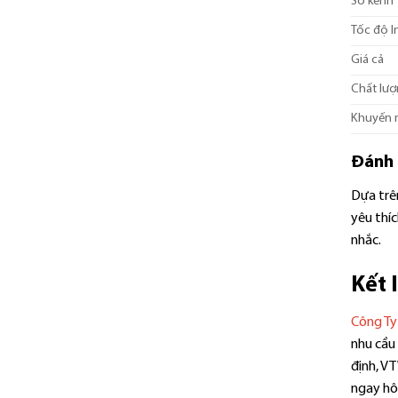
Số kênh
Tốc độ I
Giá cả
Chất lượ
Khuyến 
Đánh 
Dựa trên
yêu thíc
nhắc.
Kết 
Công Ty
nhu cầu 
định, V
ngay hôm