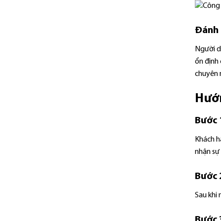
Đánh 
Người d
ổn định 
chuyên 
Hướn
Bước 1
Khách h
nhận sự 
Bước 
Sau khi 
Bước 