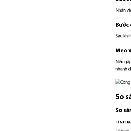
Nhân vi
Bước 4
Sau khi 
Mẹo x
Nếu gặp 
nhanh c
So s
So sá
TÍNH 