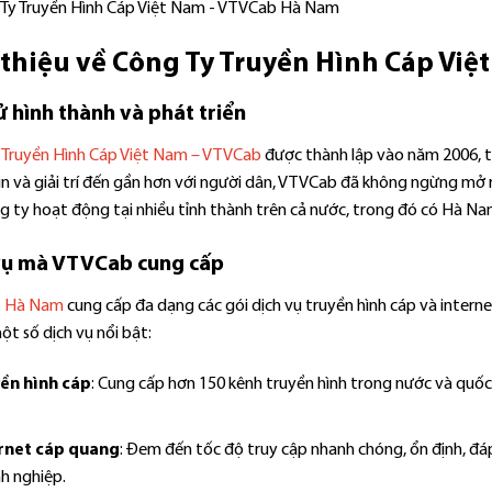
 thiệu về Công Ty Truyền Hình Cáp Vi
ử hình thành và phát triển
 Truyền Hình Cáp Việt Nam – VTVCab
được thành lập vào năm 2006, tr
in và giải trí đến gần hơn với người dân, VTVCab đã không ngừng mở 
g ty hoạt động tại nhiều tỉnh thành trên cả nước, trong đó có Hà Na
vụ mà VTVCab cung cấp
 Hà Nam
cung cấp đa dạng các gói dịch vụ truyền hình cáp và intern
ột số dịch vụ nổi bật:
ền hình cáp
: Cung cấp hơn 150 kênh truyền hình trong nước và quốc
rnet cáp quang
: Đem đến tốc độ truy cập nhanh chóng, ổn định, đá
h nghiệp.