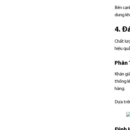
Bên cạnh
dung kh
4. Đ
Chất lư
hiệu quả
Phân 
Khán giả
thống kh
hàng.
Dựa trê
Định 