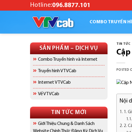
Skip
Hotline:
096.8877.101
to
content
COMBO TRUYỀN HÌ
TIN TỨC
SẢN PHẨM – DỊCH VỤ
Cập 
Combo Truyền hình và Internet
POSTED 
Truyền hình VTVCab
Internet VTVCab
Về VTVCab
Nội 
TIN TỨC MỚI
1. G
Giới Thiệu Chung & Danh Sách
2. C
Website Chính Thức Đăng Ký Dịch Vụ