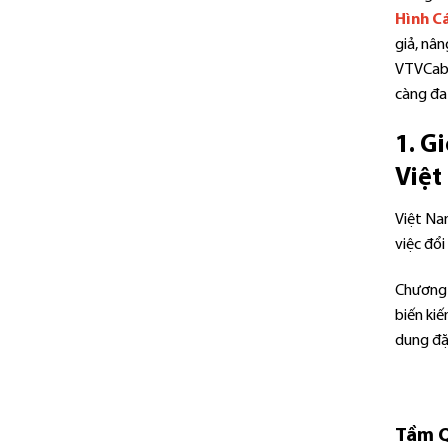
Hình C
giả, nân
VTVCab,
càng đa
1. G
Việ
Việt Nam
việc đổi
Chương t
biến kiế
dung đặ
Tầm Q