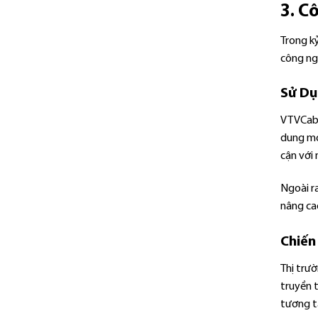
3. C
Trong k
công ngh
Sử Dụ
VTVCab 
dung mọi
cận với
Ngoài r
nâng ca
Chiến
Thị trư
truyền 
tương t