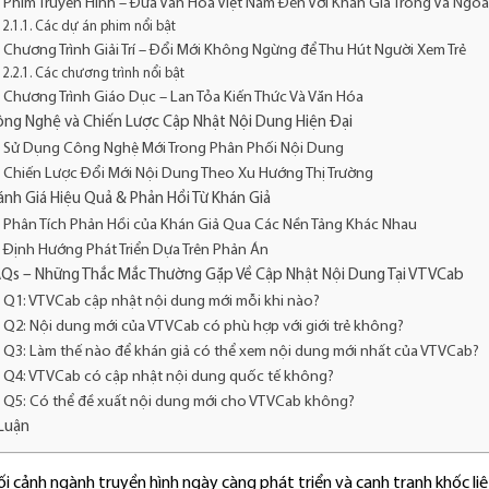
Phim Truyền Hình – Đưa Văn Hóa Việt Nam Đến Với Khán Giả Trong Và Ngo
Các dự án phim nổi bật
Chương Trình Giải Trí – Đổi Mới Không Ngừng để Thu Hút Người Xem Trẻ
Các chương trình nổi bật
Chương Trình Giáo Dục – Lan Tỏa Kiến Thức Và Văn Hóa
ông Nghệ và Chiến Lược Cập Nhật Nội Dung Hiện Đại
Sử Dụng Công Nghệ Mới Trong Phân Phối Nội Dung
Chiến Lược Đổi Mới Nội Dung Theo Xu Hướng Thị Trường
ánh Giá Hiệu Quả & Phản Hồi Từ Khán Giả
Phân Tích Phản Hồi của Khán Giả Qua Các Nền Tảng Khác Nhau
Định Hướng Phát Triển Dựa Trên Phản Án
AQs – Những Thắc Mắc Thường Gặp Về Cập Nhật Nội Dung Tại VTVCab
Q1: VTVCab cập nhật nội dung mới mỗi khi nào?
Q2: Nội dung mới của VTVCab có phù hợp với giới trẻ không?
Q3: Làm thế nào để khán giả có thể xem nội dung mới nhất của VTVCab?
Q4: VTVCab có cập nhật nội dung quốc tế không?
Q5: Có thể đề xuất nội dung mới cho VTVCab không?
Luận
i cảnh ngành truyền hình ngày càng phát triển và cạnh tranh khốc liệ