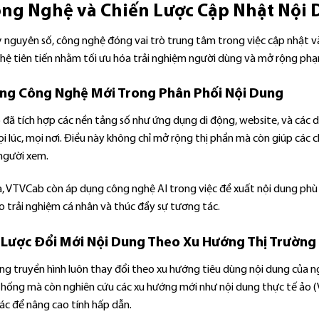
ông Nghệ và Chiến Lược Cập Nhật Nội 
ỷ nguyên số, công nghệ đóng vai trò trung tâm trong việc cập nhật v
ệ tiên tiến nhằm tối ưu hóa trải nghiệm người dùng và mở rộng phạm 
ng Công Nghệ Mới Trong Phân Phối Nội Dung
đã tích hợp các nền tảng số như ứng dụng di động, website, và các d
 lúc, mọi nơi. Điều này không chỉ mở rộng thị phần mà còn giúp các 
 người xem.
a, VTVCab còn áp dụng công nghệ AI trong việc đề xuất nội dung phù 
o trải nghiệm cá nhân và thúc đẩy sự tương tác.
 Lược Đổi Mới Nội Dung Theo Xu Hướng Thị Trường
ờng truyền hình luôn thay đổi theo xu hướng tiêu dùng nội dung của 
thống mà còn nghiên cứu các xu hướng mới như nội dung thực tế ảo (V
ác để nâng cao tính hấp dẫn.