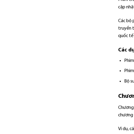
cập nhật
Các bộ 
truyền 
quốc tế 
Các dự
Phim 
Phim 
Bộ s
Chươn
Chương t
chương 
Ví dụ, c