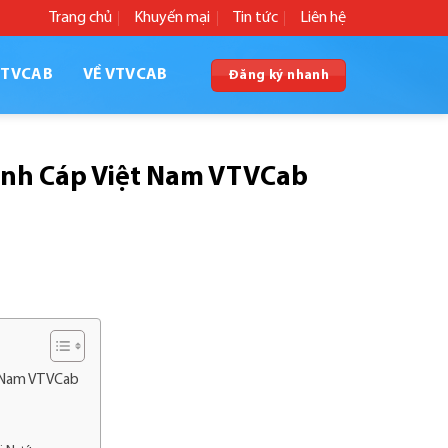
Trang chủ
Khuyến mại
Tin tức
Liên hệ
VTVCAB
VỀ VTVCAB
Đăng ký nhanh
Hình Cáp Việt Nam VTVCab
ệt Nam VTVCab