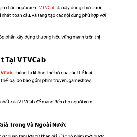
 giữ chân người xem.
VTVCab
đã xây dựng chiến lược
i nhất toàn cầu, và sáng tạo các nội dung phù hợp với
, góp phần xây dựng thương hiệu vững mạnh trên thị
ật Tại VTVCab
VTVCab
, chúng ta không thể bỏ qua các thể loại
c thể loại đó bao gồm phim truyện, gameshow,
mới nhất của VTVCab để mang đến cho người xem
Giả Trong Và Ngoài Nước
 sự quan tâm lớn từ khán giả. Các bộ phim mới được