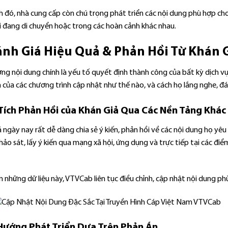
 đó, nhà cung cấp còn chú trọng phát triển các nội dung phù hợp cho 
i đang di chuyển hoặc trong các hoàn cảnh khác nhau.
ánh Giá Hiệu Quả & Phản Hồi Từ Khán 
ợng nội dung chính là yếu tố quyết định thành công của bất kỳ dịch 
 của các chương trình cập nhật như thế nào, và cách họ lắng nghe, đáp
Tích Phản Hồi của Khán Giả Qua Các Nền Tảng Khác
 ngày nay rất dễ dàng chia sẻ ý kiến, phản hồi về các nội dung họ yê
ảo sát, lấy ý kiến qua mạng xã hội, ứng dụng và trực tiếp tại các đi
n những dữ liệu này, VTVCab liên tục điều chỉnh, cập nhật nội dung 
Hướng Phát Triển Dựa Trên Phản Án