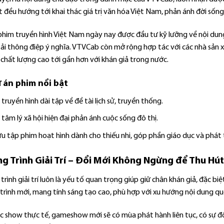
 đều hướng tới khai thác giá trị văn hóa Việt Nam, phản ánh đời sống,
phim truyền hình Việt Nam ngày nay được đầu tư kỹ lưỡng về nội dun
tải thông điệp ý nghĩa. VTVCab còn mở rộng hợp tác với các nhà sản 
chất lượng cao tới gần hơn với khán giả trong nước.
 án phim nổi bật
truyền hình dài tập về đề tài lịch sử, truyền thống.
tâm lý xã hội hiện đại phản ánh cuộc sống đô thị.
ưu tập phim hoạt hình dành cho thiếu nhi, góp phần giáo dục và phát 
g Trình Giải Trí – Đổi Mới Không Ngừng để Thu Hú
rình giải trí luôn là yếu tố quan trọng giúp giữ chân khán giả, đặc bi
trình mới, mang tính sáng tạo cao, phù hợp với xu hướng nội dung qu
ác show thực tế, gameshow mới sẽ có mùa phát hành liên tục, có sự đổi