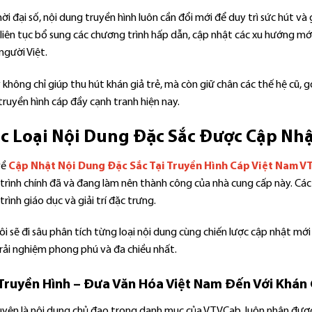
ời đại số, nội dung truyền hình luôn cần đổi mới để duy trì sức hút và
 liên tục bổ sung các chương trình hấp dẫn, cập nhật các xu hướng mớ
 người Việt.
 không chỉ giúp thu hút khán giả trẻ, mà còn giữ chân các thế hệ cũ
ruyền hình cáp đầy cạnh tranh hiện nay.
ác Loại Nội Dung Đặc Sắc Được Cập Nh
về
Cập Nhật Nội Dung Đặc Sắc Tại Truyền Hình Cáp Việt Nam 
trình chính đã và đang làm nên thành công của nhà cung cấp này. Cá
rình giáo dục và giải trí đặc trưng.
ôi sẽ đi sâu phân tích từng loại nội dung cùng chiến lược cập nhật 
rải nghiệm phong phú và đa chiều nhất.
Truyền Hình – Đưa Văn Hóa Việt Nam Đến Với Khán 
uyện là nội dung chủ đạo trong danh mục của VTVCab, luôn nhận được