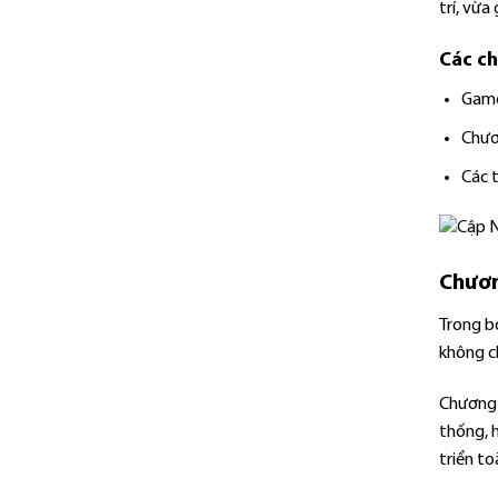
trí, vừa
Các ch
Game
Chươn
Các 
Chươn
Trong b
không c
Chương t
thống, h
triển to