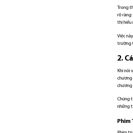
Trong th
rõ ràng:
thị hiếu
Việc này
trường t
2. C
Khi nói 
chương 
chương t
Chúng t
những t
Phim 
Phim tr