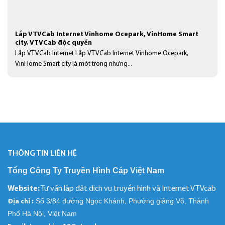
Lắp VTVCab Internet Vinhome Ocepark, VinHome Smart
city. VTVCab độc quyền
Lắp VTVCab Internet Lắp VTVCab Internet Vinhome Ocepark,
VinHome Smart city là một trong những...
THÔNG TIN LIÊN HỆ
Tổng Công Ty Truyền Hình Cáp Việt Nam
Website:
Tư vấn lắp đặt dịch vụ truyền hình và Internet VTVcab
Số 3/84 đường Ngọc Khánh, Phường giảng Võ, Thành
Địa chỉ :
Phố Hà Nội, Việt Nam