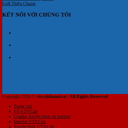
Giới Thiệu Chung
KẾT NỐI VỚI CHÚNG TÔI
Copyright 2026 ©
vtvcabhanoi.vn | All Rights Reserved
Trang chủ
Về VTVCab
Combo Truyền hình và Internet
Internet VTVCab
Truyền hình VTVCab