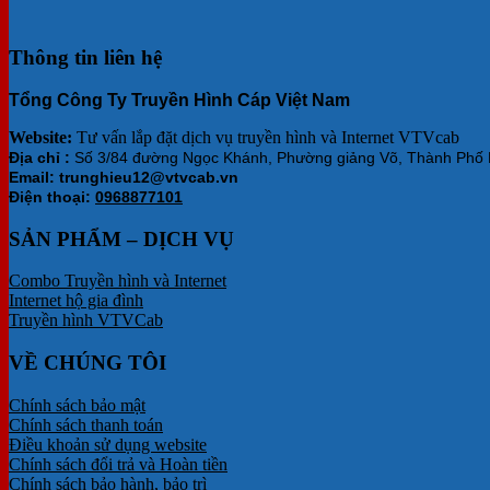
Thông tin liên hệ
Tổng Công Ty Truyền Hình Cáp Việt Nam
Website:
Tư vấn lắp đặt dịch vụ truyền hình và Internet VTVcab
Địa chỉ :
Số 3/84 đường Ngọc Khánh, Phường giảng Võ, Thành Phố 
Email: trunghieu12@vtvcab.vn
Điện thoại:
0968877101
SẢN PHẨM – DỊCH VỤ
Combo Truyền hình và Internet
Internet hộ gia đình
Truyền hình VTVCab
VỀ CHÚNG TÔI
Chính sách bảo mật
Chính sách thanh toán
Điều khoản sử dụng website
Chính sách đổi trả và Hoàn tiền
Chính sách bảo hành, bảo trì