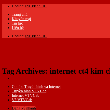
Skip
Hotline:
096.8877.101
to
Trang chủ
content
Khuyến mại
Tin tức
Liên hệ
Hotline:
096.8877.101
Tag Archives:
internet ct4 kim 
Combo Truyền hình và Internet
Truyền hình VTVCab
Internet VTVCab
Về VTVCab
Đăng ký nhanh