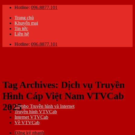
Skip
Hotline:
096.8877.101
to
Trang chủ
content
Khuyến mại
Tin tức
Liên hệ
Hotline:
096.8877.101
Tag Archives:
Dịch vụ Truyền
Hình Cáp Việt Nam VTVCab
2025
Combo Truyền hình và Internet
Truyền hình VTVCab
Internet VTVCab
Về VTVCab
Đăng ký nhanh