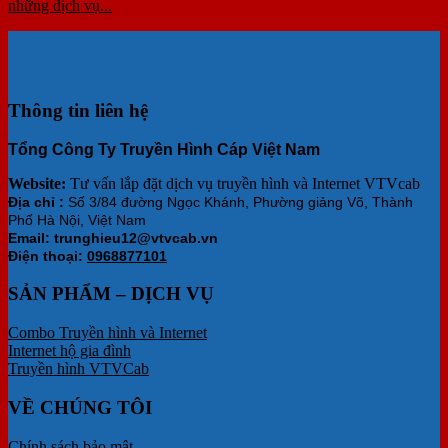
những dịch vụ...
Thông tin liên hệ
Tổng Công Ty Truyền Hình Cáp Việt Nam
Website:
Tư vấn lắp đặt dịch vụ truyền hình và Internet VTVcab
Địa chỉ :
Số 3/84 đường Ngọc Khánh, Phường giảng Võ, Thành
Phố Hà Nội, Việt Nam
Email: trunghieu12@vtvcab.vn
Điện thoại:
0968877101
SẢN PHẨM – DỊCH VỤ
Combo Truyền hình và Internet
Internet hộ gia đình
Truyền hình VTVCab
VỀ CHÚNG TÔI
Chính sách bảo mật