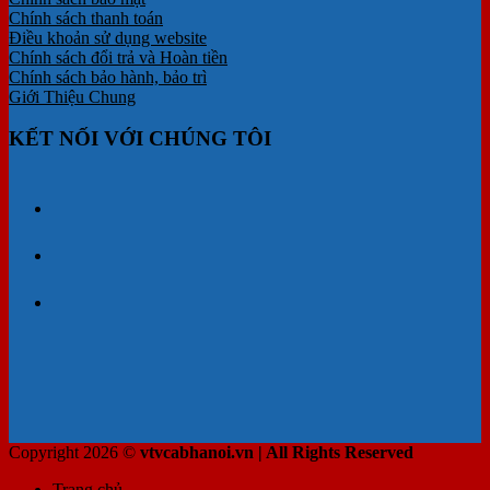
Chính sách thanh toán
Điều khoản sử dụng website
Chính sách đổi trả và Hoàn tiền
Chính sách bảo hành, bảo trì
Giới Thiệu Chung
KẾT NỐI VỚI CHÚNG TÔI
Copyright 2026 ©
vtvcabhanoi.vn | All Rights Reserved
Trang chủ