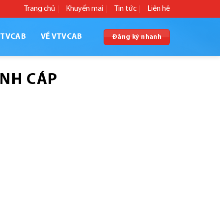
Trang chủ
Khuyến mại
Tin tức
Liên hệ
VTVCAB
VỀ VTVCAB
Đăng ký nhanh
ÌNH CÁP