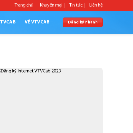
Trang chủ
Khuyến mại
Tin tức
Liên hệ
VTVCAB
VỀ VTVCAB
Đăng ký nhanh